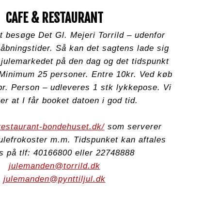
CAFE & RESTAURANT
 at besøge Det Gl. Mejeri Torrild – udenfor
åbningstider. Så kan det sagtens lade sig
 julemarkedet på den dag og det tidspunkt
 Minimum 25 personer. Entre 10kr. Ved køb
pr. Person – udleveres 1 stk lykkepose. Vi
er at I får booket datoen i god tid.
restaurant-bondehuset.dk/
som serverer
Julefrokoster m.m. Tidspunket kan aftales
 på tlf: 40166800 eller 22748888
julemanden@torrild.dk
julemanden@pynttiljul.dk